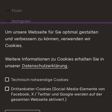
Flickr
Instagram
Um unsere Webseite für Sie optimal gestalten
Social Wall
und verbessern zu können, verwenden wir
X / Twitter
Cookies.
Youtube
Weitere Informationen zu Cookies erhalten Sie in
unserer
Datenschutzerklärung
.
Zum 
Kontakt
Datenschutz
Technisch notwendige Cookies
Barrierefreiheit
Benutzungshinweise
Drittanbieter-Cookies (Social-Media-Elemente von
Impressum
Cookies
Facebook, X / Twitter und Google werden auf der
gesamten Webseite aktiviert.)