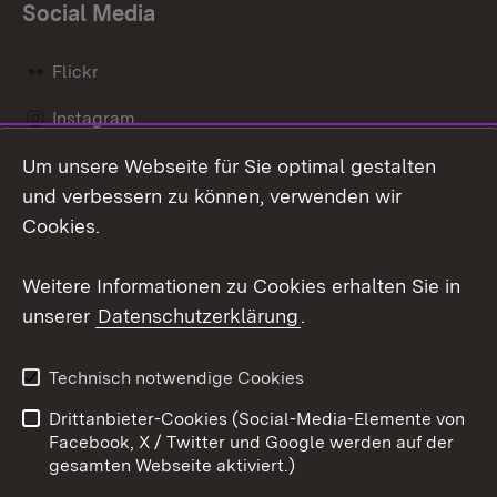
Social Media
Flickr
Instagram
Um unsere Webseite für Sie optimal gestalten
Social Wall
und verbessern zu können, verwenden wir
X / Twitter
Cookies.
Youtube
Weitere Informationen zu Cookies erhalten Sie in
unserer
Datenschutzerklärung
.
Zum 
Kontakt
Datenschutz
Technisch notwendige Cookies
Barrierefreiheit
Benutzungshinweise
Drittanbieter-Cookies (Social-Media-Elemente von
Impressum
Cookies
Facebook, X / Twitter und Google werden auf der
gesamten Webseite aktiviert.)