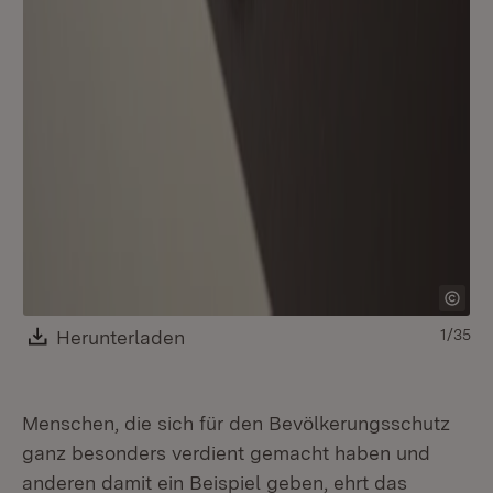
Download:
Herunterladen
(Öffnet in neuem Fenster)
1/35
Menschen, die sich für den Bevölkerungsschutz
ganz besonders verdient gemacht haben und
anderen damit ein Beispiel geben, ehrt das