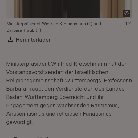
1/4
Ministerpräsident Winfried Kretschmann (l.) und
Barbara Traub (r.)
Download:
Herunterladen
(Öffnet in neuem Fenster)
Ministerpräsident Winfried Kretschmann hat der
Vorstandsvorsitzenden der Israelitischen
Religionsgemeinschaft Württembergs, Professorin
Barbara Traub, den Verdienstorden des Landes
Baden-Württemberg überreicht und ihr
Engagement gegen wachsenden Rassismus,
Antisemitismus und religiösen Fanatismus
gewürdigt.
Mi