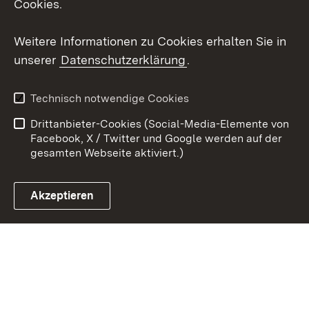
Cookies.
Youtube
Weitere Informationen zu Cookies erhalten Sie in
unserer
Datenschutzerklärung
.
Zum 
Kontakt
Datenschutz
Technisch notwendige Cookies
Barrierefreiheit
Benutzungshinweise
Drittanbieter-Cookies (Social-Media-Elemente von
Impressum
Cookies
Facebook, X / Twitter und Google werden auf der
gesamten Webseite aktiviert.)
Akzeptieren
Link zum Landesportal