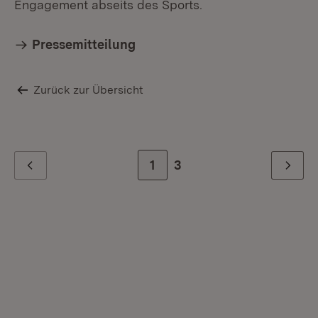
Engagement abseits des Sports.
Pressemitteilung
Zurück zur Übersicht
Zur Seite
1
Zur letzten Seite
3
Zurück
Weiter