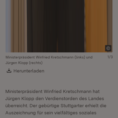
1/3
Ministerpräsident Winfried Kretschmann (links) und
Jürgen Klopp (rechts)
Download:
Herunterladen
(Öffnet in neuem Fenster)
Ministerpräsident Winfried Kretschmann hat
Jürgen Klopp den Verdienstorden des Landes
überreicht. Der gebürtige Stuttgarter erhielt die
Mi
Auszeichnung für sein vielfältiges soziales
Jü