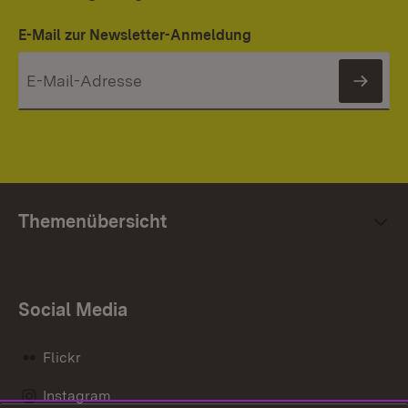
E-Mail zur Newsletter-Anmeldung
News
Themenübersicht
Social Media
Flickr
Instagram