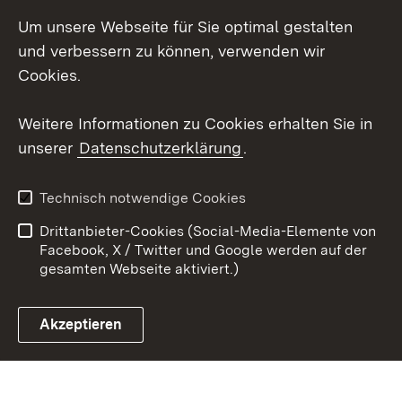
Um unsere Webseite für Sie optimal gestalten
Social Wall
und verbessern zu können, verwenden wir
X / Twitter
Cookies.
Youtube
Weitere Informationen zu Cookies erhalten Sie in
unserer
Datenschutzerklärung
.
Zum 
Kontakt
Datenschutz
Technisch notwendige Cookies
Barrierefreiheit
Benutzungshinweise
Drittanbieter-Cookies (Social-Media-Elemente von
Impressum
Cookies
Facebook, X / Twitter und Google werden auf der
gesamten Webseite aktiviert.)
Akzeptieren
Link zum Landesportal