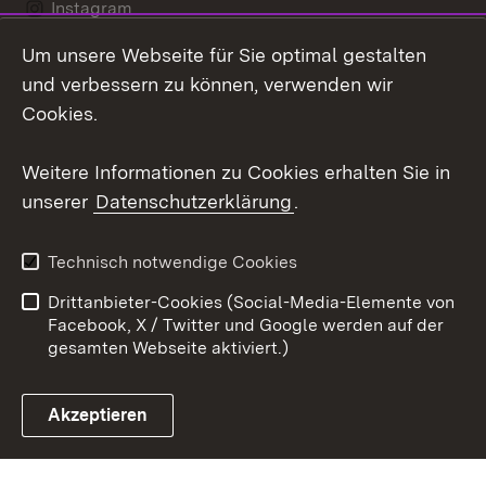
Instagram
Um unsere Webseite für Sie optimal gestalten
Social Wall
und verbessern zu können, verwenden wir
X / Twitter
Cookies.
Youtube
Weitere Informationen zu Cookies erhalten Sie in
unserer
Datenschutzerklärung
.
Zum 
Kontakt
Datenschutz
Technisch notwendige Cookies
Barrierefreiheit
Benutzungshinweise
Drittanbieter-Cookies (Social-Media-Elemente von
Impressum
Cookies
Facebook, X / Twitter und Google werden auf der
gesamten Webseite aktiviert.)
Akzeptieren
Link zum Landesportal