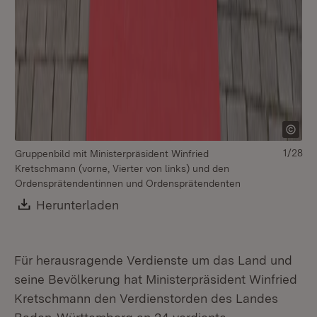
1/28
Gruppenbild mit Ministerpräsident Winfried
Kretschmann (vorne, Vierter von links) und den
Ordensprätendentinnen und Ordensprätendenten
Download:
Herunterladen
(Öffnet in neuem Fenster)
Für herausragende Verdienste um das Land und
seine Bevölkerung hat Ministerpräsident Winfried
Kretschmann den Verdienstorden des Landes