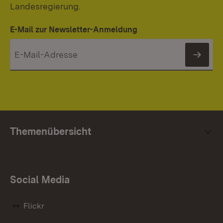
Landesregierung.
E-Mail zur Newsletter-Anmeldung
News
Mi
se
Themenübersicht
Social Media
Flickr