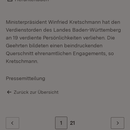
Mi
An
Ministerpräsident Winfried Kretschmann hat den
Verdienstorden des Landes Baden-Württemberg
an 19 verdiente Persönlichkeiten verliehen. Die
Geehrten bildeten einen beindruckenden
Querschnitt ehrenamtlichen Engagements, so
Kretschmann.
Pressemitteilung
Zurück zur Übersicht
Zur Seite
1
Zur letzten Seite
21
Zurück
Weiter