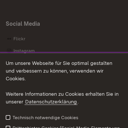
Social Media
Flickr
Instagram
Um unsere Webseite für Sie optimal gestalten
Social Wall
und verbessern zu können, verwenden wir
X / Twitter
Cookies.
Youtube
Weitere Informationen zu Cookies erhalten Sie in
unserer
Datenschutzerklärung
.
Zum 
Kontakt
Datenschutz
Technisch notwendige Cookies
Barrierefreiheit
Benutzungshinweise