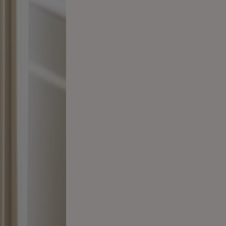
Staatssekretärin Theresa Schopper (l.) und Oskar