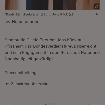
1/3
Je
Staatsrätin Gisela Erler (l.) und Jens Kück (r.)
Download:
Herunterladen
(Öffnet in neuem Fenster)
Staatsrätin Gisela Erler hat Jens Kück aus
Pforzheim das Bundesverdienstkreuz überreicht
und sein Engagement in den Bereichen Natur und
Nachhaltigkeit gewürdigt.
Pressemitteilung
Zurück zur Übersicht