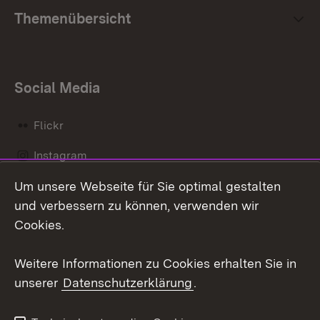
Themenübersicht
Social Media
Flickr
Instagram
Um unsere Webseite für Sie optimal gestalten
Social Wall
und verbessern zu können, verwenden wir
X / Twitter
Cookies.
Youtube
Weitere Informationen zu Cookies erhalten Sie in
unserer
Datenschutzerklärung
.
Zum 
Kontakt
Datenschutz