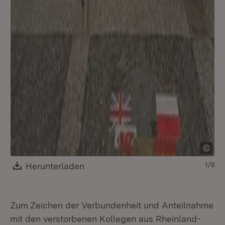
Download:
Herunterladen
(Öffnet in neuem Fenster)
1/8
Zum Zeichen der Verbundenheit und Anteilnahme
mit den verstorbenen Kollegen aus Rheinland-