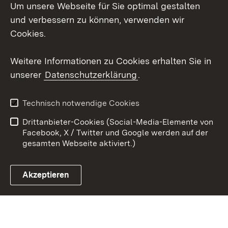
Um unsere Webseite für Sie optimal gestalten
Social Wall
und verbessern zu können, verwenden wir
X / Twitter
Cookies.
Youtube
Weitere Informationen zu Cookies erhalten Sie in
unserer
Datenschutzerklärung
.
Zum 
Kontakt
Datenschutz
Technisch notwendige Cookies
Barrierefreiheit
Benutzungshinweise
Drittanbieter-Cookies (Social-Media-Elemente von
Impressum
Cookies
Facebook, X / Twitter und Google werden auf der
gesamten Webseite aktiviert.)
Akzeptieren
Link zum Landesportal