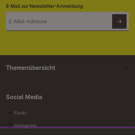
E-Mail zur Newsletter-Anmeldung
News
Themenübersicht
Social Media
Flickr
Instagram