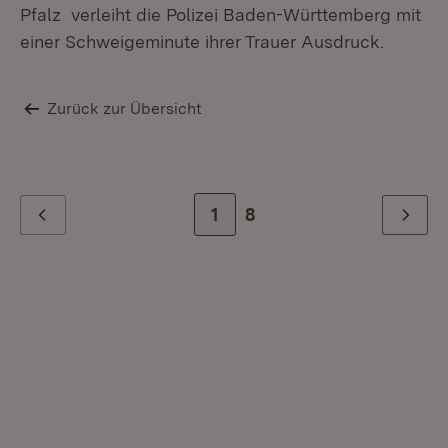
Pfalz verleiht die Polizei Baden-Württemberg mit
einer Schweigeminute ihrer Trauer Ausdruck.
Zurück zur Übersicht
Zur Seite
1
Zur letzten Seite
8
Zurück
Weiter