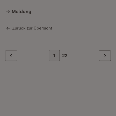
Meldung
Zurück zur Übersicht
Zur Seite
1
Zur letzten Seite
22
Zurück
Weiter