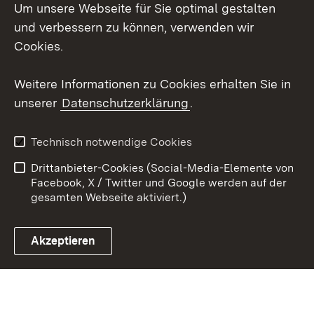
Um unsere Webseite für Sie optimal gestalten
Social Wall
und verbessern zu können, verwenden wir
X / Twitter
Cookies.
Youtube
Weitere Informationen zu Cookies erhalten Sie in
unserer
Datenschutzerklärung
.
Zum 
Kontakt
Datenschutz
Technisch notwendige Cookies
Barrierefreiheit
Benutzungshinweise
Drittanbieter-Cookies (Social-Media-Elemente von
Impressum
Cookies
Facebook, X / Twitter und Google werden auf der
gesamten Webseite aktiviert.)
Akzeptieren
Link zum Landesportal