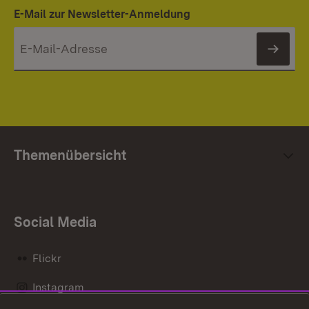
E-Mail zur Newsletter-Anmeldung
News
Themenübersicht
Social Media
Flickr
Instagram