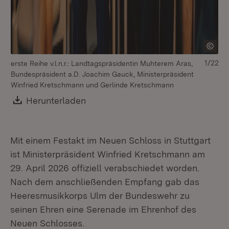
1/22
erste Reihe v.l.n.r.: Landtagspräsidentin Muhterem Aras,
Bundespräsident a.D. Joachim Gauck, Ministerpräsident
Winfried Kretschmann und Gerlinde Kretschmann
Download:
Herunterladen
(Öffnet in neuem Fenster)
Mit einem Festakt im Neuen Schloss in Stuttgart
ist Ministerpräsident Winfried Kretschmann am
29. April 2026 offiziell verabschiedet worden.
Nach dem anschließenden Empfang gab das
Heeresmusikkorps Ulm der Bundeswehr zu
seinen Ehren eine Serenade im Ehrenhof des
Neuen Schlosses.