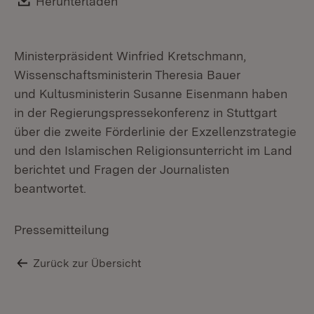
Download:
Herunterladen
(Öffnet in neuem Fenster)
Ministerpräsident Winfried Kretschmann,
Wissenschaftsministerin Theresia Bauer
und Kultusministerin Susanne Eisenmann haben
in der Regierungspressekonferenz in Stuttgart
über die zweite Förderlinie der Exzellenzstrategie
und den Islamischen Religionsunterricht im Land
berichtet und Fragen der Journalisten
beantwortet.
Pressemitteilung
Zurück zur Übersicht