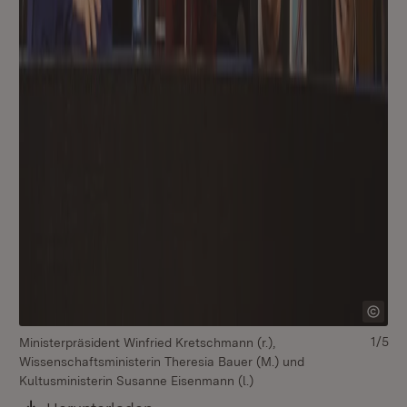
1/5
Ministerpräsident Winfried Kretschmann (r.),
Wissenschaftsministerin Theresia Bauer (M.) und
Kultusministerin Susanne Eisenmann (l.)