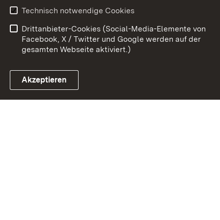
Technisch notwendige Cookies
Barrierefreiheit
Benutzungshinweise
Drittanbieter-Cookies (Social-Media-Elemente von
Impressum
Cookies
Facebook, X / Twitter und Google werden auf der
gesamten Webseite aktiviert.)
Akzeptieren
Link zum Landesportal