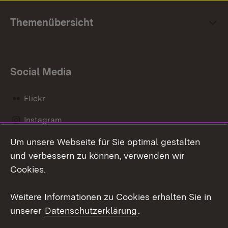
Themenübersicht
Social Media
Flickr
Instagram
Um unsere Webseite für Sie optimal gestalten
Social Wall
und verbessern zu können, verwenden wir
X / Twitter
Cookies.
Youtube
Weitere Informationen zu Cookies erhalten Sie in
unserer
Datenschutzerklärung
.
Zum 
Kontakt
Datenschutz