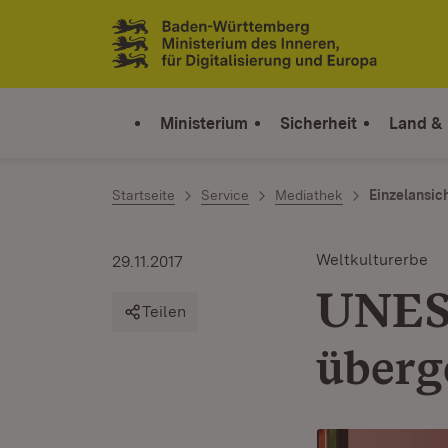
Zum Inhalt springen
Link zur Startseite
Ministerium
Sicherheit
Land &
Startseite
Service
Mediathek
Einzelansic
Weltkulturerbe
29.11.2017
UNES
Teilen
überg