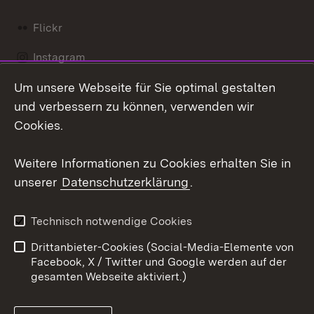
Flickr
Instagram
Um unsere Webseite für Sie optimal gestalten
Social Wall
und verbessern zu können, verwenden wir
X / Twitter
Cookies.
Youtube
Weitere Informationen zu Cookies erhalten Sie in
unserer
Datenschutzerklärung
.
Zum 
Kontakt
Datenschutz
Technisch notwendige Cookies
Barrierefreiheit
Benutzungshinweise
Drittanbieter-Cookies (Social-Media-Elemente von
Impressum
Cookies
Facebook, X / Twitter und Google werden auf der
gesamten Webseite aktiviert.)