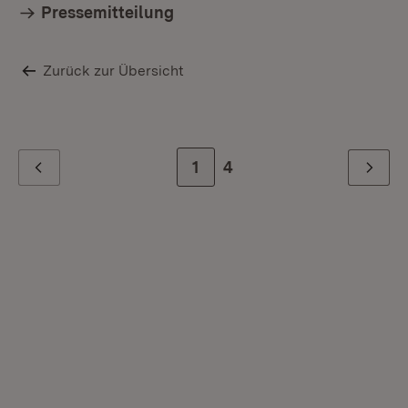
Pressemitteilung
Zurück zur Übersicht
Zur Seite
1
Zur letzten Seite
4
Zurück
Weiter