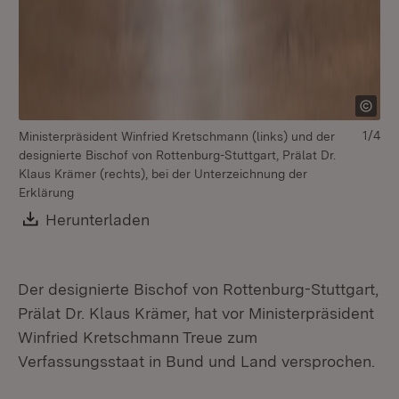
1/4
Ministerpräsident Winfried Kretschmann (links) und der
Mi
designierte Bischof von Rottenburg-Stuttgart, Prälat Dr.
de
Klaus Krämer (rechts), bei der Unterzeichnung der
Prä
Erklärung
Download:
Herunterladen
(Öffnet in neuem Fenster)
Der designierte Bischof von Rottenburg-Stuttgart,
Prälat Dr. Klaus Krämer, hat vor Ministerpräsident
Winfried Kretschmann Treue zum
Verfassungsstaat in Bund und Land versprochen.