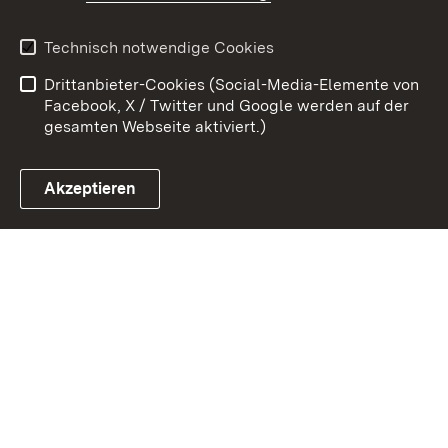
Kontakt
Datenschutz
Technisch notwendige Cookies
Barrierefreiheit
Benutzungshinweise
Drittanbieter-Cookies (Social-Media-Elemente von
Impressum
Cookies
Facebook, X / Twitter und Google werden auf der
gesamten Webseite aktiviert.)
Akzeptieren
Link zum Landesportal