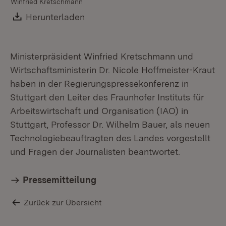
Winfried Kretschmann
Ho
Kr
Download:
Herunterladen
(Öffnet in neuem Fenster)
Ministerpräsident Winfried Kretschmann und
Wirtschaftsministerin Dr. Nicole Hoffmeister-Kraut
haben in der Regierungspressekonferenz in
Stuttgart den Leiter des Fraunhofer Instituts für
Arbeitswirtschaft und Organisation (IAO) in
Stuttgart, Professor Dr. Wilhelm Bauer, als neuen
Technologiebeauftragten des Landes vorgestellt
und Fragen der Journalisten beantwortet.
Pressemitteilung
Zurück zur Übersicht