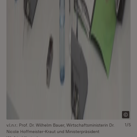
1/5
v.l.n.r.: Prof. Dr. Wilhelm Bauer, Wirtschaftsministerin Dr.
v.l
Nicole Hoffmeister-Kraut und Ministerpräsident
Wi