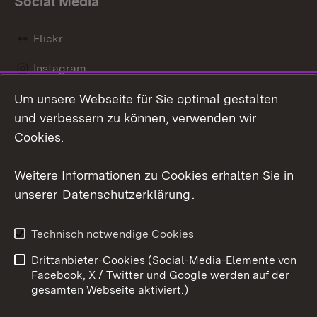
Social Media
Flickr
Instagram
Um unsere Webseite für Sie optimal gestalten
Social Wall
und verbessern zu können, verwenden wir
X / Twitter
Cookies.
Youtube
Weitere Informationen zu Cookies erhalten Sie in
unserer
Datenschutzerklärung
.
Zum 
Kontakt
Datenschutz
Technisch notwendige Cookies
Barrierefreiheit
Benutzungshinweise
Drittanbieter-Cookies (Social-Media-Elemente von
Impressum
Cookies
Facebook, X / Twitter und Google werden auf der
gesamten Webseite aktiviert.)