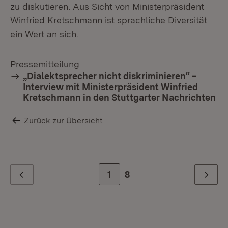
zu diskutieren. Aus Sicht von Ministerpräsident
Winfried Kretschmann ist sprachliche Diversität
ein Wert an sich.
Pressemitteilung
„Dialektsprecher nicht diskriminieren“ –
Interview mit Ministerpräsident Winfried
Kretschmann in den Stuttgarter Nachrichten
Zurück zur Übersicht
Zur Seite
1
Zur letzten Seite
8
Zurück
Weiter