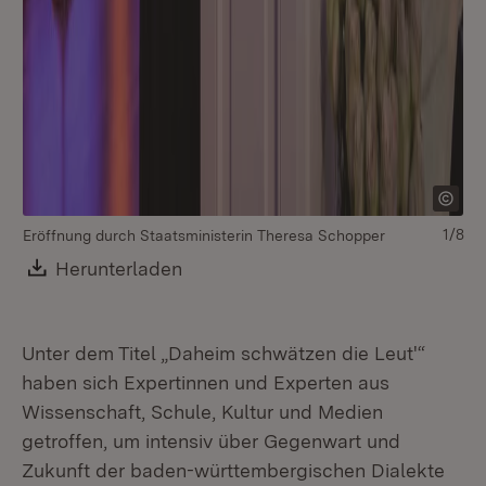
1/8
Eröffnung durch Staatsministerin Theresa Schopper
Au
Download:
Herunterladen
(Öffnet in neuem Fenster)
Unter dem Titel „Daheim schwätzen die Leut'“
haben sich Expertinnen und Experten aus
Wissenschaft, Schule, Kultur und Medien
getroffen, um intensiv über Gegenwart und
Zukunft der baden-württembergischen Dialekte