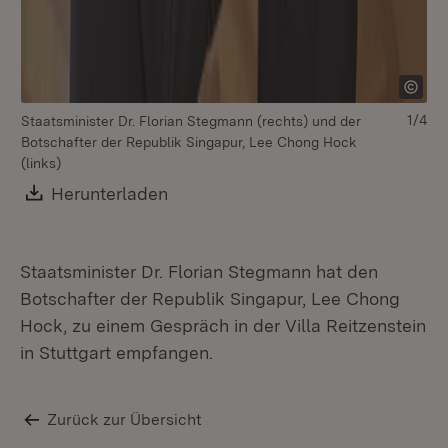
1/4
Staatsminister Dr. Florian Stegmann (rechts) und der
St
Botschafter der Republik Singapur, Lee Chong Hock
Bo
(links)
(li
Download:
Herunterladen
(Öffnet in neuem Fenster)
Staatsminister Dr. Florian Stegmann hat den
Botschafter der Republik Singapur, Lee Chong
Hock, zu einem Gespräch in der Villa Reitzenstein
in Stuttgart empfangen.
Zurück zur Übersicht