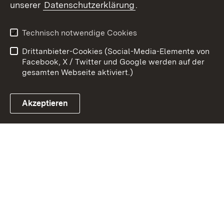
unserer
Datenschutzerklärung
.
Zum 
Kontakt
Datenschutz
Technisch notwendige Cookies
Barrierefreiheit
Benutzungshinweise
Drittanbieter-Cookies (Social-Media-Elemente von
Impressum
Cookies
Facebook, X / Twitter und Google werden auf der
gesamten Webseite aktiviert.)
Akzeptieren
Link zum Landesportal