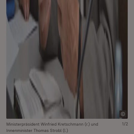
1/2
Ministerpräsident Winfried Kretschmann (r.) und
Mi
Innenminister Thomas Strobl (l.)
In