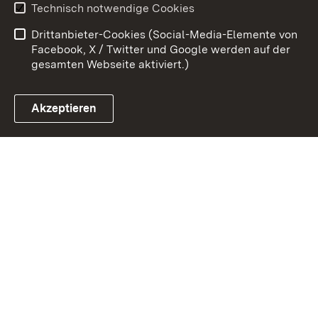
Technisch notwendige Cookies
Barrierefreiheit
Benutzungshinweise
Drittanbieter-Cookies (Social-Media-Elemente von
Impressum
Cookies
Facebook, X / Twitter und Google werden auf der
gesamten Webseite aktiviert.)
Akzeptieren
Link zum Landesportal