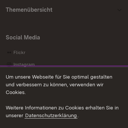
Themenübersicht
Social Media
Flickr
Instagram
Um unsere Webseite für Sie optimal gestalten
Social Wall
und verbessern zu können, verwenden wir
X / Twitter
Cookies.
Youtube
Weitere Informationen zu Cookies erhalten Sie in
unserer
Datenschutzerklärung
.
Zum 
Kontakt
Datenschutz