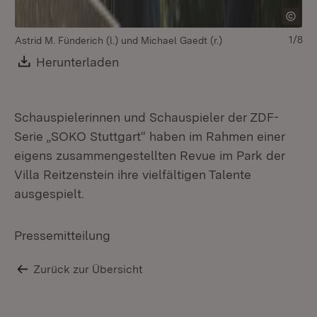
1/8
Astrid M. Fünderich (l.) und Michael Gaedt (r.)
Ev
Download:
Herunterladen
(Öffnet in neuem Fenster)
Schauspielerinnen und Schauspieler der ZDF-
Serie „SOKO Stuttgart“ haben im Rahmen einer
eigens zusammengestellten Revue im Park der
Villa Reitzenstein ihre vielfältigen Talente
ausgespielt.
Pressemitteilung
Zurück zur Übersicht