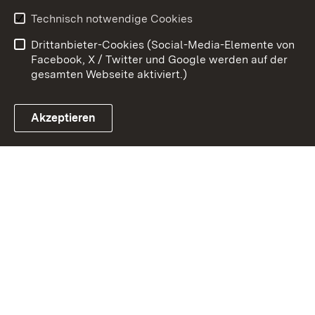
Kontakt
Datenschutz
Technisch notwendige Cookies
Barrierefreiheit
Benutzungshinweise
Drittanbieter-Cookies (Social-Media-Elemente von
Impressum
Cookies
Facebook, X / Twitter und Google werden auf der
gesamten Webseite aktiviert.)
Akzeptieren
Link zum Landesportal