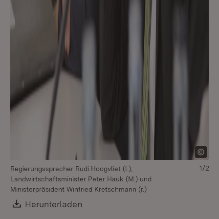
1/2
Regierungssprecher Rudi Hoogvliet (l.),
La
Landwirtschaftsminister Peter Hauk (M.) und
Re
Ministerpräsident Winfried Kretschmann (r.)
Download:
Herunterladen
(Öffnet in neuem Fenster)