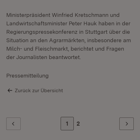
Ministerpräsident Winfried Kretschmann und
Landwirtschaftsminister Peter Hauk haben in der
Regierungspressekonferenz in Stuttgart über die
Situation an den Agrarmärkten, insbesondere am
Milch- und Fleischmarkt, berichtet und Fragen
der Journalisten beantwortet.
Pressemitteilung
Zurück zur Übersicht
Zur Seite
1
Zur letzten Seite
2
Zurück
Weiter