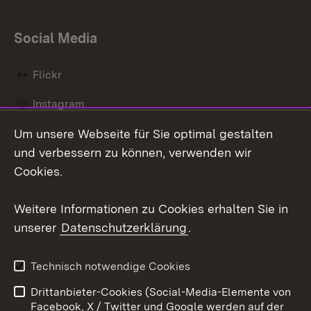
Social Media
Flickr
Instagram
Um unsere Webseite für Sie optimal gestalten
Social Wall
und verbessern zu können, verwenden wir
X / Twitter
Cookies.
Youtube
Weitere Informationen zu Cookies erhalten Sie in
unserer
Datenschutzerklärung
.
Zum 
Kontakt
Datenschutz
Technisch notwendige Cookies
Barrierefreiheit
Benutzungshinweise
Drittanbieter-Cookies (Social-Media-Elemente von
Impressum
Cookies
Facebook, X / Twitter und Google werden auf der