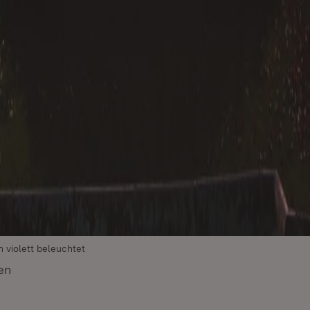
n violett beleuchtet
en
(Öffnet in neuem Fenster)