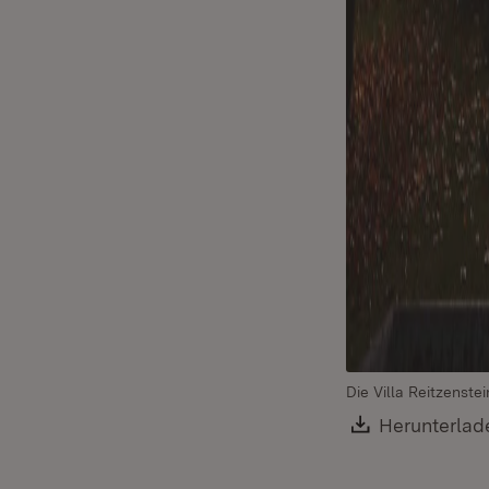
Die Villa Reitzenstei
Download:
Herunterlad