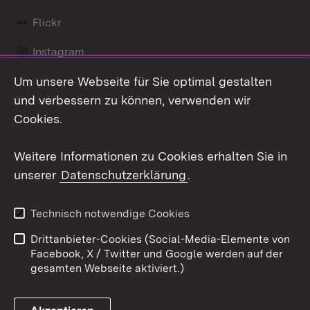
Flickr
Instagram
Um unsere Webseite für Sie optimal gestalten
Social Wall
und verbessern zu können, verwenden wir
X / Twitter
Cookies.
Youtube
Weitere Informationen zu Cookies erhalten Sie in
unserer
Datenschutzerklärung
.
Zum 
Kontakt
Datenschutz
Technisch notwendige Cookies
Barrierefreiheit
Benutzungshinweise
Drittanbieter-Cookies (Social-Media-Elemente von
Impressum
Cookies
Facebook, X / Twitter und Google werden auf der
gesamten Webseite aktiviert.)