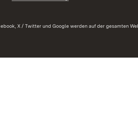
ebook, X / Twitter und Google werden auf der gesamten Webs
Kontakt
Datenschutz
Barrierefreiheit