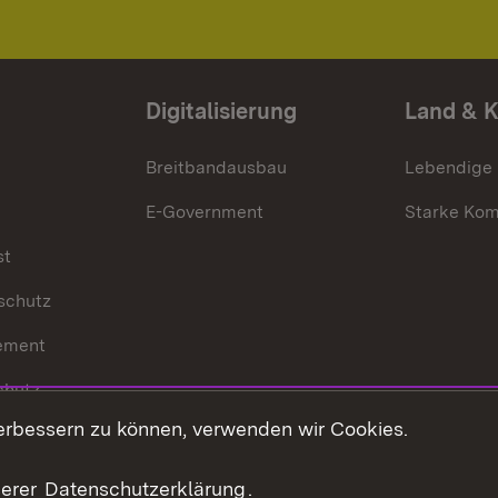
Digitalisierung
Land & 
Breitbandausbau
Lebendige
E-Government
Starke Ko
st
schutz
ement
chutz
erbessern zu können, verwenden wir Cookies.
echt
serer
Datenschutzerklärung
.