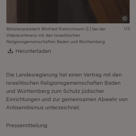
1/5
Ministerpräsident Winfried Kretschmann (l.) bei der
Mi
Videokonferenz mit den Israelitischen
Ve
Religionsgemeinschaften Baden und Württemberg
Download:
Herunterladen
(Öffnet in neuem Fenster)
Die Landesregierung hat einen Vertrag mit den
Israelitischen Religionsgemeinschaften Baden
und Württemberg zum Schutz jüdischer
Einrichtungen und zur gemeinsamen Abwehr von
Antisemitismus unterzeichnet.
Pressemitteilung