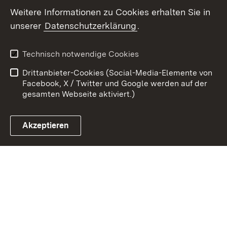
Weitere Informationen zu Cookies erhalten Sie in
unserer
Datenschutzerklärung
.
Zum 
Kontakt
Datenschutz
Technisch notwendige Cookies
Barrierefreiheit
Benutzungshinweise
Drittanbieter-Cookies (Social-Media-Elemente von
Impressum
Cookies
Facebook, X / Twitter und Google werden auf der
gesamten Webseite aktiviert.)
Akzeptieren
Link zum Landesportal