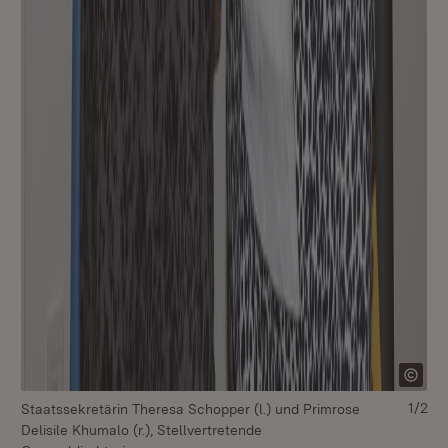
1/2
Staatssekretärin Theresa Schopper (l.) und Primrose
St
Delisile Khumalo (r.), Stellvertretende
De