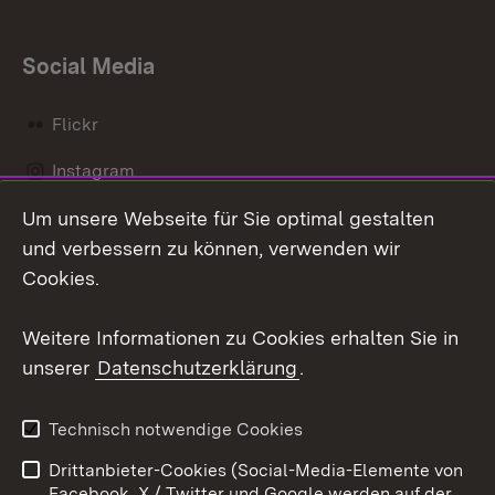
Social Media
Flickr
Instagram
Um unsere Webseite für Sie optimal gestalten
Social Wall
und verbessern zu können, verwenden wir
X / Twitter
Cookies.
Youtube
Weitere Informationen zu Cookies erhalten Sie in
unserer
Datenschutzerklärung
.
Zum 
Kontakt
Datenschutz
Technisch notwendige Cookies
Barrierefreiheit
Benutzungshinweise
Drittanbieter-Cookies (Social-Media-Elemente von
Impressum
Cookies
Facebook, X / Twitter und Google werden auf der