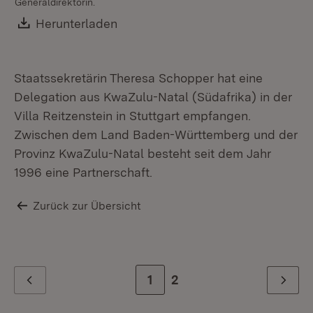
Generaldirektorin.
Download:
Herunterladen
(Öffnet in neuem Fenster)
Staatssekretärin Theresa Schopper hat eine
Delegation aus KwaZulu-Natal (Südafrika) in der
Villa Reitzenstein in Stuttgart empfangen.
Zwischen dem Land Baden-Württemberg und der
Provinz KwaZulu-Natal besteht seit dem Jahr
1996 eine Partnerschaft.
Zurück zur Übersicht
Zur Seite
1
Zur letzten Seite
2
Zurück
Weiter