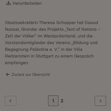
Ve
Download:
Herunterladen
(Öffnet in neuem Fenster)
Staatssekretärin Theresa Schopper hat Daoud
Nassar, Gründer des Projekts „Tent of Nations –
Zelt der Völker“ im Westjordanland, und die
Vorstandsmitglieder des Vereins „Bildung und
Begegnung Palästina e. V.“ in der Villa
Reitzenstein in Stuttgart zu einem Gespräch
empfangen.
Zurück zur Übersicht
Zur Seite
1
Zur letzten Seite
2
Zurück
Weiter