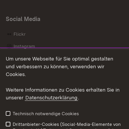
Social Media
Flickr
Instagram
Um unsere Webseite für Sie optimal gestalten
Social Wall
und verbessern zu können, verwenden wir
X / Twitter
Cookies.
Youtube
Weitere Informationen zu Cookies erhalten Sie in
unserer
Datenschutzerklärung
.
Zum 
Kontakt
Datenschutz
Technisch notwendige Cookies
Barrierefreiheit
Benutzungshinweise
Drittanbieter-Cookies (Social-Media-Elemente von
Impressum
Cookies