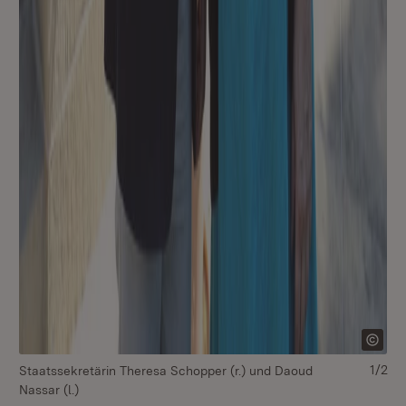
1/2
Staatssekretärin Theresa Schopper (r.) und Daoud
St
Nassar (l.)
Na