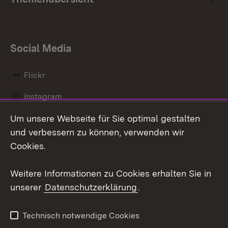
Social Media
Flickr
Instagram
Um unsere Webseite für Sie optimal gestalten
Social Wall
und verbessern zu können, verwenden wir
X / Twitter
Cookies.
Youtube
Weitere Informationen zu Cookies erhalten Sie in
unserer
Datenschutzerklärung
.
Zum 
Kontakt
Datenschutz
Technisch notwendige Cookies
Barrierefreiheit
Benutzungshinweise