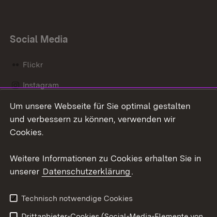
Social Media
Flickr
Instagram
Um unsere Webseite für Sie optimal gestalten
Social Wall
und verbessern zu können, verwenden wir
X / Twitter
Cookies.
Youtube
Weitere Informationen zu Cookies erhalten Sie in
unserer
Datenschutzerklärung
.
Zum 
Kontakt
Datenschutz
Technisch notwendige Cookies
Barrierefreiheit
Benutzungshinweise
Drittanbieter-Cookies (Social-Media-Elemente von