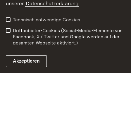
unserer
Datenschutzerklärung
.
Zum 
Kontakt
Datenschutz
Technisch notwendige Cookies
Barrierefreiheit
Benutzungshinweise
Drittanbieter-Cookies (Social-Media-Elemente von
Impressum
Cookies
Facebook, X / Twitter und Google werden auf der
gesamten Webseite aktiviert.)
Akzeptieren
Link zum Landesportal