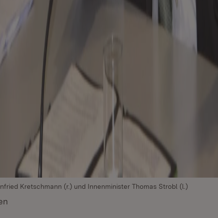
nfried Kretschmann (r.) und Innenminister Thomas Strobl (l.)
en
(Öffnet in neuem Fenster)