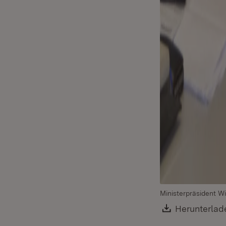
Ministerpräsident Wi
Download:
Herunterlad