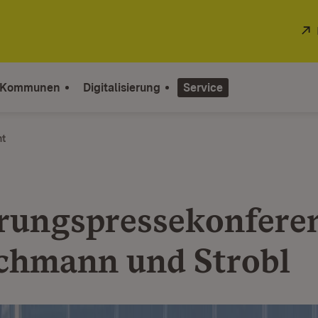
 Kommunen
Digitalisierung
Service
ht
rungspressekonfere
chmann und Strobl