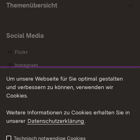
Themenübersicht
Social Media
Flickr
Instagram
Um unsere Webseite für Sie optimal gestalten
Social Wall
und verbessern zu können, verwenden wir
X / Twitter
Cookies.
Youtube
Weitere Informationen zu Cookies erhalten Sie in
unserer
Datenschutzerklärung
.
Zum 
Kontakt
Datenschutz
Technisch notwendige Cookies