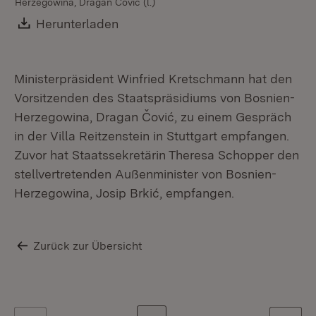
Herzegowina, Dragan Čović (l.)
Wi
Mu
Download:
Herunterladen
(Öffnet in neuem Fenster)
Ministerpräsident Winfried Kretschmann hat den
Vorsitzenden des Staatspräsidiums von Bosnien-
Herzegowina, Dragan Čović, zu einem Gespräch
in der Villa Reitzenstein in Stuttgart empfangen.
Zuvor hat Staatssekretärin Theresa Schopper den
stellvertretenden Außenminister von Bosnien-
Herzegowina, Josip Brkić, empfangen.
Zurück zur Übersicht