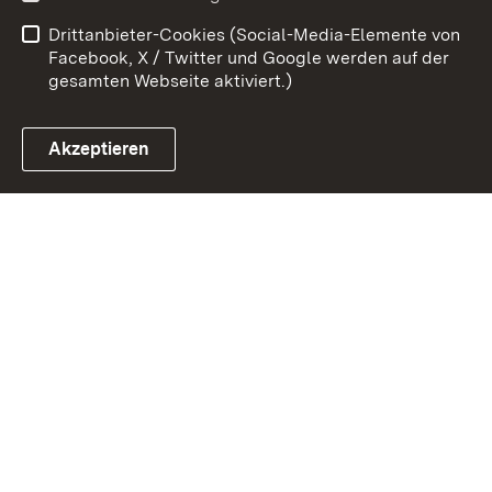
Barrierefreiheit
Benutzungshinweise
Drittanbieter-Cookies (Social-Media-Elemente von
Impressum
Cookies
Facebook, X / Twitter und Google werden auf der
gesamten Webseite aktiviert.)
Akzeptieren
Link zum Landesportal