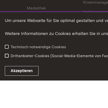
Krisenmanag
Mediathek
Verfassungss
Publikationen
Um unsere Webseite für Sie optimal gestalten und v
Datenschutz
Karriere
Glücksspielr
Weitere Informationen zu Cookies erhalten Sie in un
Waffenrecht
Technisch notwendige Cookies
Drittanbieter-Cookies (Social-Media-Elemente von Fac
Link zum Landesportal
Akzeptieren