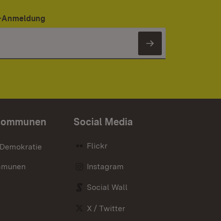
er-Anmeldung
Newsletter 
Kommunen
Social Media
Flickr
 Demokratie
mmunen
Instagram
Social Wall
X / Twitter