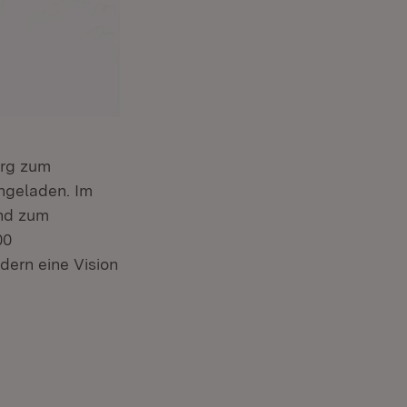
erg zum
geladen. Im
und zum
00
ern eine Vision