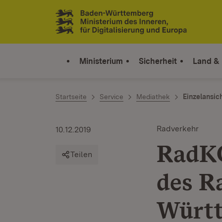
Zum Inhalt springen
Link zur Startseite
Ministerium
Sicherheit
Land &
Startseite
Service
Mediathek
Einzelansic
Radverkehr
10.12.2019
RadK
Teilen
des R
Würt