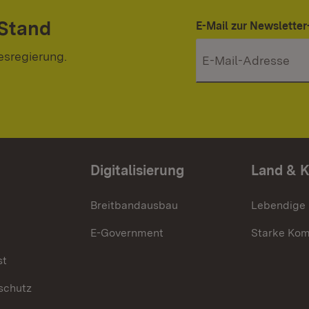
 Stand
E-Mail zur Newslett
esregierung.
Digitalisierung
Land & 
Breitbandausbau
Lebendige
E-Government
Starke Ko
st
schutz