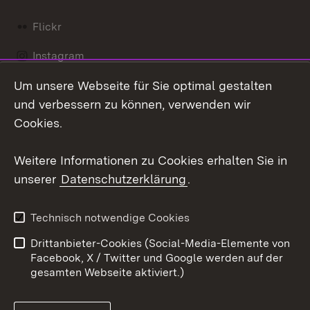
Flickr
Instagram
Um unsere Webseite für Sie optimal gestalten
Social Wall
und verbessern zu können, verwenden wir
X / Twitter
Cookies.
Youtube
Weitere Informationen zu Cookies erhalten Sie in
unserer
Datenschutzerklärung
.
Zum 
Kontakt
Datenschutz
Technisch notwendige Cookies
Barrierefreiheit
Benutzungshinweise
Drittanbieter-Cookies (Social-Media-Elemente von
Impressum
Cookies
Facebook, X / Twitter und Google werden auf der
gesamten Webseite aktiviert.)