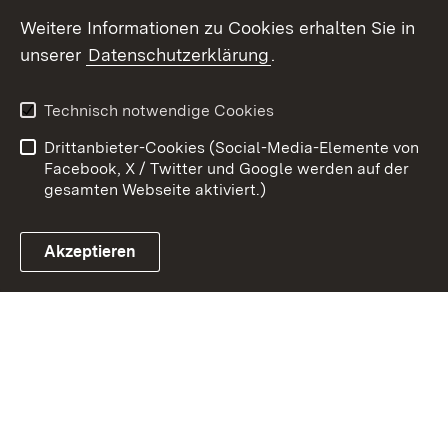
Youtube
Weitere Informationen zu Cookies erhalten Sie in
unserer
Datenschutzerklärung
.
Zum 
Kontakt
Datenschutz
Technisch notwendige Cookies
Barrierefreiheit
Benutzungshinweise
Drittanbieter-Cookies (Social-Media-Elemente von
Impressum
Cookies
Facebook, X / Twitter und Google werden auf der
gesamten Webseite aktiviert.)
Akzeptieren
Link zum Landesportal