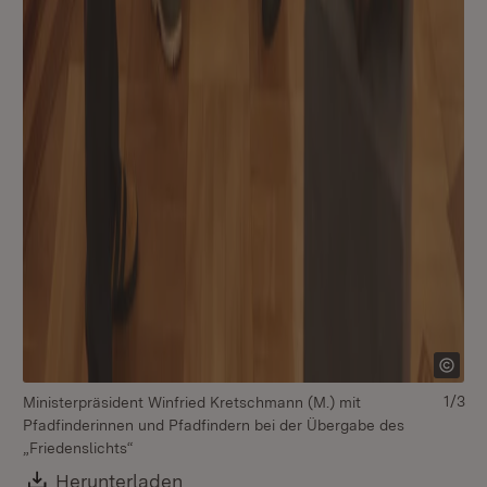
1/3
Ministerpräsident Winfried Kretschmann (M.) mit
Pfadfinderinnen und Pfadfindern bei der Übergabe des
„Friedenslichts“
Download:
Herunterladen
(Öffnet in neuem Fenster)