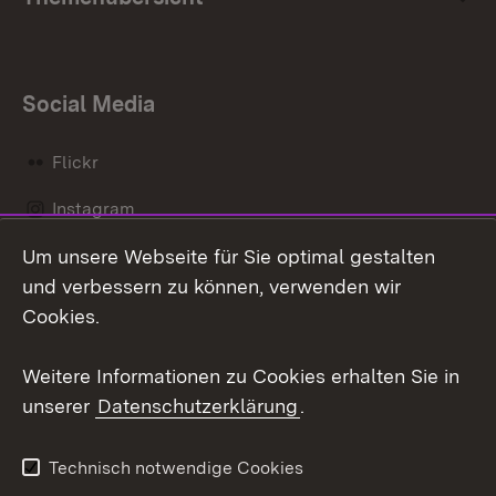
Social Media
Flickr
Instagram
Um unsere Webseite für Sie optimal gestalten
Social Wall
und verbessern zu können, verwenden wir
X / Twitter
Cookies.
Youtube
Weitere Informationen zu Cookies erhalten Sie in
unserer
Datenschutzerklärung
.
Zum 
Kontakt
Datenschutz
Technisch notwendige Cookies
Barrierefreiheit
Benutzungshinweise