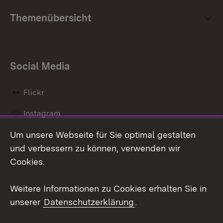
Themenübersicht
Social Media
Flickr
Instagram
Um unsere Webseite für Sie optimal gestalten
Social Wall
und verbessern zu können, verwenden wir
X / Twitter
Cookies.
Youtube
Weitere Informationen zu Cookies erhalten Sie in
unserer
Datenschutzerklärung
.
Zum 
Kontakt
Datenschutz