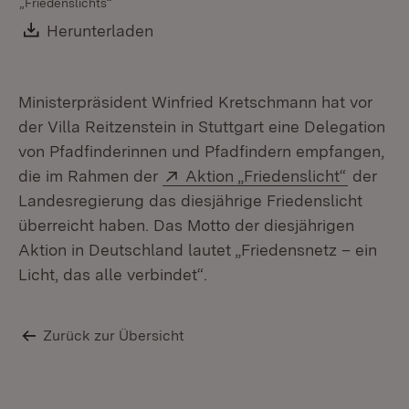
„Friedenslichts“
Download:
Herunterladen
(Öffnet in neuem Fenster)
Ministerpräsident Winfried Kretschmann hat vor
der Villa Reitzenstein in Stuttgart eine Delegation
von Pfadfinderinnen und Pfadfindern empfangen,
Extern:
(Öffnet 
die im Rahmen der
Aktion „Friedenslicht“
der
Landesregierung das diesjährige Friedenslicht
überreicht haben. Das Motto der diesjährigen
Aktion in Deutschland lautet „Friedensnetz – ein
Licht, das alle verbindet“.
Zurück zur Übersicht