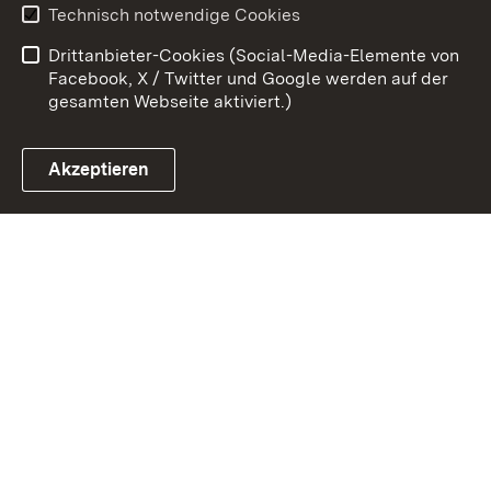
Technisch notwendige Cookies
Barrierefreiheit
Benutzungshinweise
Drittanbieter-Cookies (Social-Media-Elemente von
Impressum
Cookies
Facebook, X / Twitter und Google werden auf der
gesamten Webseite aktiviert.)
Akzeptieren
Link zum Landesportal