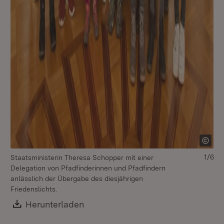
1/6
Staatsministerin Theresa Schopper mit einer
St
Delegation von Pfadfinderinnen und Pfadfindern
De
anlässlich der Übergabe des diesjährigen
an
Friedenslichts.
Fri
Download:
Herunterladen
(Öffnet in neuem Fenster)