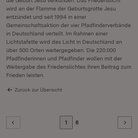
die Geburt Jesu verkünden. Das Friedenslicht
wird an der Flamme der Geburtsgrotte Jesu
entzündet und seit 1994 in einer
Gemeinschaftsaktion der vier Pfadfinderverbände
in Deutschland verteilt. Im Rahmen einer
Lichtstafette wird das Licht in Deutschland an
über 500 Orten weitergegeben. Die 220.000
Pfadfinderinnen und Pfadfinder wollen mit der
Weitergabe des Friedenslichtes ihren Beitrag zum
Frieden leisten.
Zurück zur Übersicht
Zur Seite
1
Zur letzten Seite
6
Zurück
Weiter