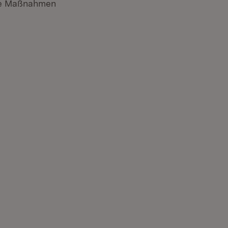
ete Maßnahmen
uem Fenster)