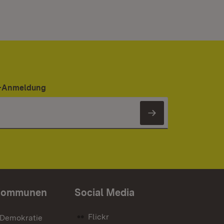
er-Anmeldung
Newsletter 
Kommunen
Social Media
Flickr
 Demokratie