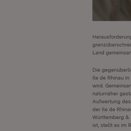
Herausforderung
grenzüberschre
Land gemeinsam 
Die gegenüberl
Ile de Rhinau i
wird. Gemeinsam
naturnäher gest
Aufwertung des 
der Ile de Rhin
Württemberg & F
ist, stellt es 