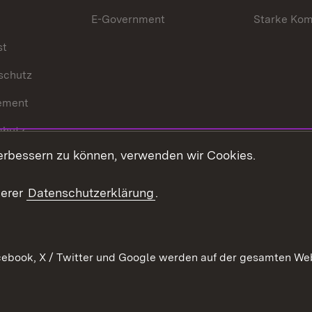
E-Government
Starke Ko
st
schutz
ement
chutz
erbessern zu können, verwenden wir Cookies.
echt
serer
Datenschutzerklärung
.
ebook, X / Twitter und Google werden auf der gesamten Webs
Kontakt
Datenschutz
Barrierefreiheit