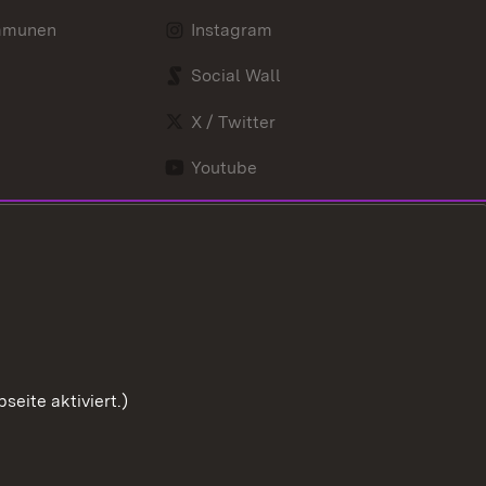
mmunen
Instagram
Social Wall
X / Twitter
Youtube
eite aktiviert.)
Zum Sei
Benutzungshinweise
Impressum
Cookies