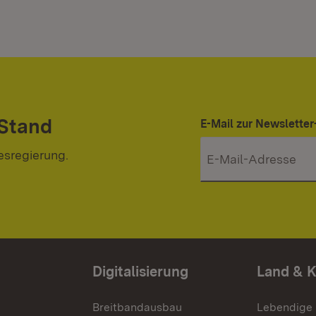
 Stand
E-Mail zur Newslett
esregierung.
Digitalisierung
Land & 
Breitbandausbau
Lebendige