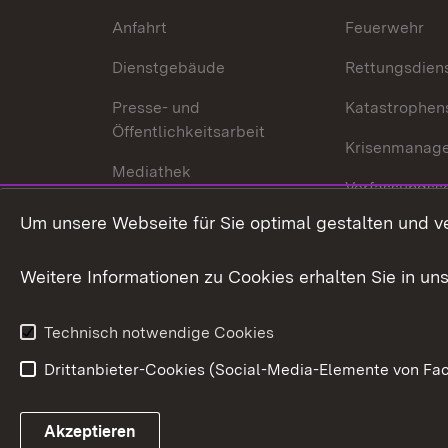
Anfahrt
Feuerwehr
Dienstgebäude
Rettungsdien
Presse- und
Katastrophen
Öffentlichkeitsarbeit
Krisenmanag
Mediathek
Verfassungss
Publikationen
Um unsere Webseite für Sie optimal gestalten und v
Datenschutz
Karriere
Glücksspielr
Weitere Informationen zu Cookies erhalten Sie in un
Waffenrecht
Technisch notwendige Cookies
Drittanbieter-Cookies (Social-Media-Elemente von Fac
Link zum Landesportal
Akzeptieren