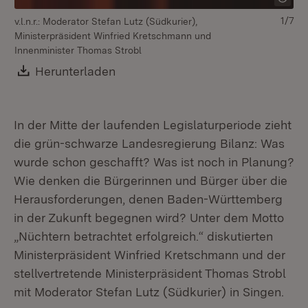
1/7
v.l.n.r.: Moderator Stefan Lutz (Südkurier),
Ministerpräsident Winfried Kretschmann und
Innenminister Thomas Strobl
Download:
Herunterladen
(Öffnet in neuem Fenster)
In der Mitte der laufenden Legislaturperiode zieht
die grün-schwarze Landesregierung Bilanz: Was
wurde schon geschafft? Was ist noch in Planung?
Wie denken die Bürgerinnen und Bürger über die
Herausforderungen, denen Baden-Württemberg
in der Zukunft begegnen wird? Unter dem Motto
„Nüchtern betrachtet erfolgreich.“ diskutierten
Ministerpräsident Winfried Kretschmann und der
stellvertretende Ministerpräsident Thomas Strobl
mit Moderator Stefan Lutz (Südkurier) in Singen.