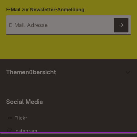
E-Mail zur Newsletter-Anmeldung
News
Themenübersicht
Social Media
Flickr
Instagram