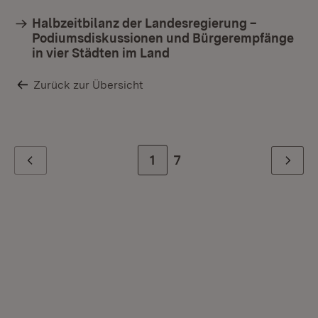
Halbzeitbilanz der Landesregierung –
Podiumsdiskussionen und Bürgerempfänge
in vier Städten im Land
Zurück zur Übersicht
Zur Seite
1
Zur letzten Seite
7
Zurück
Weiter