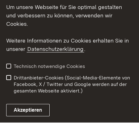
Um unsere Webseite für Sie optimal gestalten
Social Wall
und verbessern zu können, verwenden wir
X / Twitter
Cookies.
Youtube
Weitere Informationen zu Cookies erhalten Sie in
unserer
Datenschutzerklärung
.
Zum 
Kontakt
Datenschutz
Technisch notwendige Cookies
Barrierefreiheit
Benutzungshinweise
Drittanbieter-Cookies (Social-Media-Elemente von
Impressum
Cookies
Facebook, X / Twitter und Google werden auf der
gesamten Webseite aktiviert.)
Akzeptieren
Link zum Landesportal