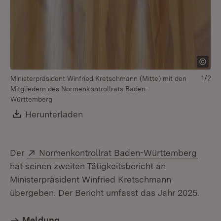
1/2
Ministerpräsident Winfried Kretschmann (Mitte) mit den
Dr
Mitgliedern des Normenkontrollrats Baden-
No
Württemberg
Mi
Download:
Herunterladen
(Öffnet in neuem Fenster)
Extern:
(Öffn
Der
Normenkontrollrat Baden-Württemberg
hat seinen zweiten Tätigkeitsbericht an
Ministerpräsident Winfried Kretschmann
übergeben. Der Bericht umfasst das Jahr 2025.
Meldung