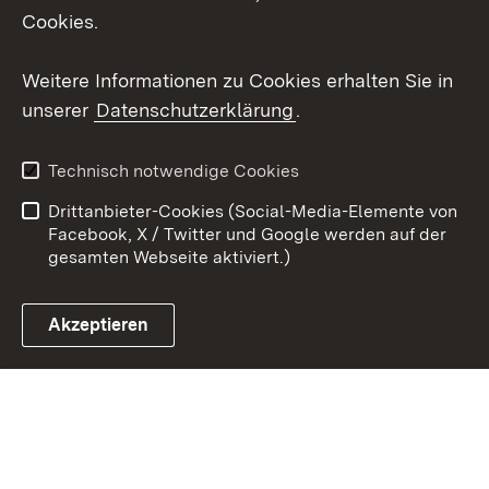
X / Twitter
Cookies.
Youtube
Weitere Informationen zu Cookies erhalten Sie in
unserer
Datenschutzerklärung
.
Zum 
Kontakt
Datenschutz
Technisch notwendige Cookies
Barrierefreiheit
Benutzungshinweise
Drittanbieter-Cookies (Social-Media-Elemente von
Impressum
Cookies
Facebook, X / Twitter und Google werden auf der
gesamten Webseite aktiviert.)
Akzeptieren
Link zum Landesportal