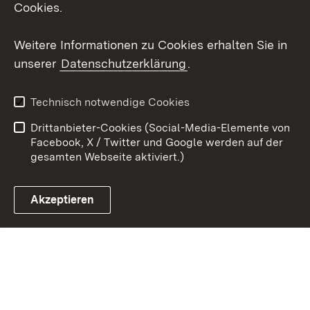
Cookies.
Youtube
Weitere Informationen zu Cookies erhalten Sie in
unserer
Datenschutzerklärung
.
Zum 
Kontakt
Datenschutz
Technisch notwendige Cookies
Barrierefreiheit
Benutzungshinweise
Drittanbieter-Cookies (Social-Media-Elemente von
Impressum
Cookies
Facebook, X / Twitter und Google werden auf der
gesamten Webseite aktiviert.)
Akzeptieren
Link zum Landesportal