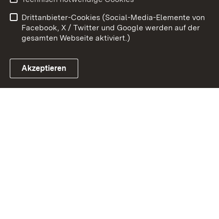
Barrierefreiheit
Benutzungshinweise
Drittanbieter-Cookies (Social-Media-Elemente von
Impressum
Cookies
Facebook, X / Twitter und Google werden auf der
gesamten Webseite aktiviert.)
Akzeptieren
Link zum Landesportal