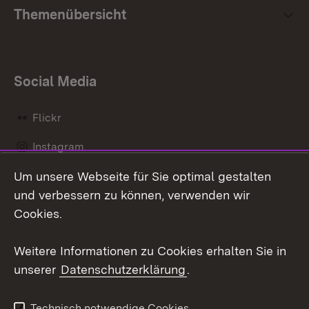
Themenübersicht
Social Media
Flickr
Instagram
Um unsere Webseite für Sie optimal gestalten
Social Wall
und verbessern zu können, verwenden wir
X / Twitter
Cookies.
Youtube
Weitere Informationen zu Cookies erhalten Sie in
unserer
Datenschutzerklärung
.
Zum 
Kontakt
Datenschutz
Technisch notwendige Cookies