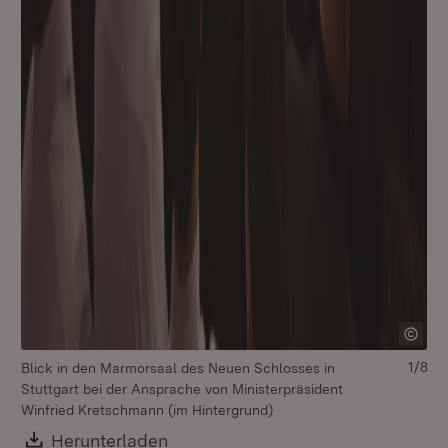
1/8
Blick in den Marmorsaal des Neuen Schlosses in
Stuttgart bei der Ansprache von Ministerpräsident
Winfried Kretschmann (im Hintergrund)
Download:
Herunterladen
(Öffnet in neuem Fenster)