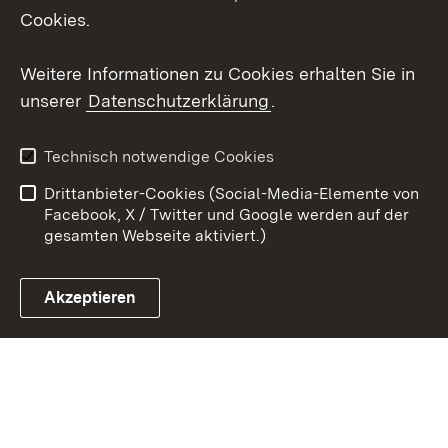
X / Twitter
Cookies.
Youtube
Weitere Informationen zu Cookies erhalten Sie in
unserer
Datenschutzerklärung
.
Zum 
Kontakt
Datenschutz
Technisch notwendige Cookies
Barrierefreiheit
Benutzungshinweise
Drittanbieter-Cookies (Social-Media-Elemente von
Impressum
Cookies
Facebook, X / Twitter und Google werden auf der
gesamten Webseite aktiviert.)
Akzeptieren
Link zum Landesportal