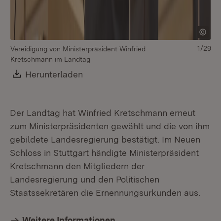
1/29
Vereidigung von Ministerpräsident Winfried
Kretschmann im Landtag
Download:
Herunterladen
(Öffnet in neuem Fenster)
Der Landtag hat Winfried Kretschmann erneut
zum Ministerpräsidenten gewählt und die von ihm
gebildete Landesregierung bestätigt. Im Neuen
Schloss in Stuttgart händigte Ministerpräsident
Kretschmann den Mitgliedern der
Landesregierung und den Politischen
Staatssekretären die Ernennungsurkunden aus.
Weitere Informationen