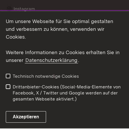
Instagram
Um unsere Webseite für Sie optimal gestalten
Social Wall
und verbessern zu können, verwenden wir
X / Twitter
Cookies.
Youtube
Weitere Informationen zu Cookies erhalten Sie in
unserer
Datenschutzerklärung
.
Zum 
Kontakt
Datenschutz
Technisch notwendige Cookies
Barrierefreiheit
Benutzungshinweise
Drittanbieter-Cookies (Social-Media-Elemente von
Impressum
Cookies
Facebook, X / Twitter und Google werden auf der
gesamten Webseite aktiviert.)
Akzeptieren
Link zum Landesportal