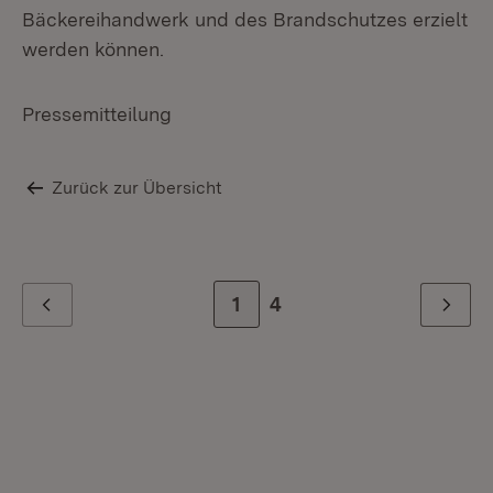
Bäckereihandwerk und des Brandschutzes erzielt
werden können.
Pressemitteilung
Zurück zur Übersicht
Zur Seite
1
Zur letzten Seite
4
Zurück
Weiter