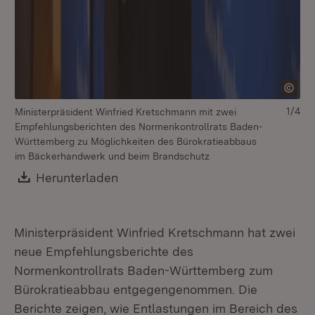
1/4
Ministerpräsident Winfried Kretschmann mit zwei
Empfehlungsberichten des Normenkontrollrats Baden-
Württemberg zu Möglichkeiten des Bürokratieabbaus
im Bäckerhandwerk und beim Brandschutz
Download:
Herunterladen
(Öffnet in neuem Fenster)
Ministerpräsident Winfried Kretschmann hat zwei
neue Empfehlungsberichte des
Normenkontrollrats Baden-Württemberg zum
Bürokratieabbau entgegengenommen. Die
Berichte zeigen, wie Entlastungen im Bereich des