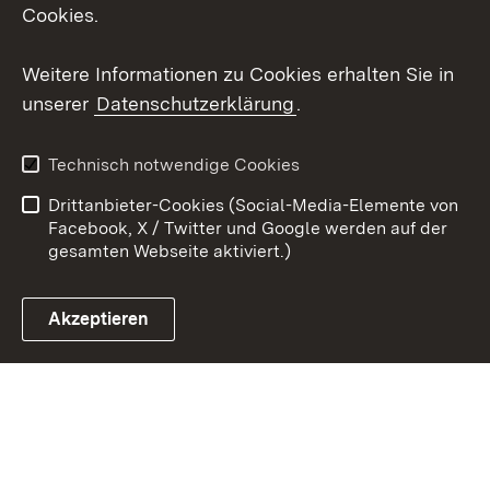
X / Twitter
Cookies.
Youtube
Weitere Informationen zu Cookies erhalten Sie in
unserer
Datenschutzerklärung
.
Zum 
Kontakt
Datenschutz
Technisch notwendige Cookies
Barrierefreiheit
Benutzungshinweise
Drittanbieter-Cookies (Social-Media-Elemente von
Impressum
Cookies
Facebook, X / Twitter und Google werden auf der
gesamten Webseite aktiviert.)
Akzeptieren
Link zum Landesportal