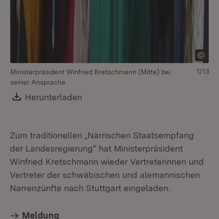
1/13
Ministerpräsident Winfried Kretschmann (Mitte) bei
seiner Ansprache
Download:
Herunterladen
(Öffnet in neuem Fenster)
Zum traditionellen „Närrischen Staatsempfang
der Landesregierung“ hat Ministerpräsident
Winfried Kretschmann wieder Vertreterinnen und
Vertreter der schwäbischen und alemannischen
Mi
Narrenzünfte nach Stuttgart eingeladen.
au
Meldung