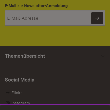
E-Mail zur Newsletter-Anmeldung
News
Themenübersicht
Social Media
Flickr
Instagram