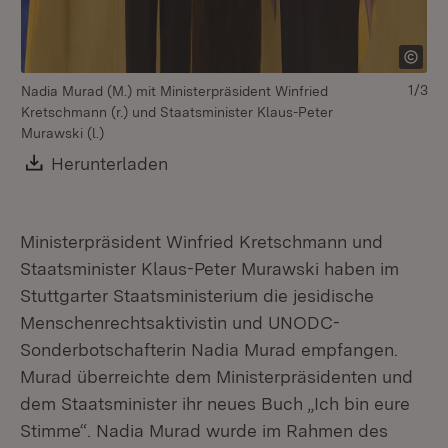
1/3
Nadia Murad (M.) mit Ministerpräsident Winfried
Na
Kretschmann (r.) und Staatsminister Klaus-Peter
Kr
Murawski (l.)
Mu
Download:
Herunterladen
(Öffnet in neuem Fenster)
Ministerpräsident Winfried Kretschmann und
Staatsminister Klaus-Peter Murawski haben im
Stuttgarter Staatsministerium die jesidische
Menschenrechtsaktivistin und UNODC-
Sonderbotschafterin Nadia Murad empfangen.
Murad überreichte dem Ministerpräsidenten und
dem Staatsminister ihr neues Buch „Ich bin eure
Stimme“. Nadia Murad wurde im Rahmen des