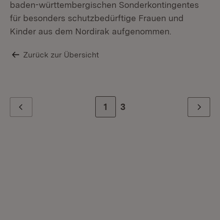
baden-württembergischen Sonderkontingentes
für besonders schutzbedürftige Frauen und
Kinder aus dem Nordirak aufgenommen.
Zurück zur Übersicht
Zur Seite
1
Zur letzten Seite
3
Zurück
Weiter