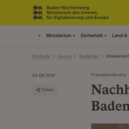
Zum Inhalt springen
Link zur Startseite
Ministerium
Sicherheit
Land &
Startseite
Service
Mediathek
Einzelansic
Pressekonferenz
04.06.2019
Nachh
Teilen
Bade