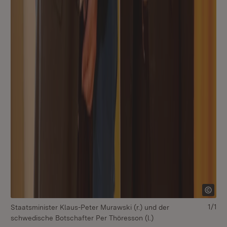
1/1
Staatsminister Klaus-Peter Murawski (r.) und der
schwedische Botschafter Per Thöresson (l.)