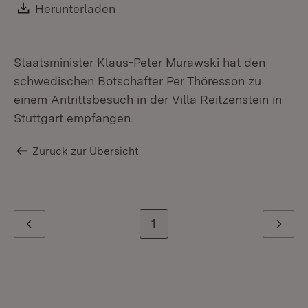
Download:
Herunterladen
(Öffnet in neuem Fenster)
Staatsminister Klaus-Peter Murawski hat den
schwedischen Botschafter Per Thöresson zu
einem Antrittsbesuch in der Villa Reitzenstein in
Stuttgart empfangen.
Zurück zur Übersicht
Zur letzten Seite
1
Zurück
Weiter