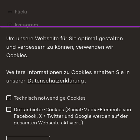
Flickr
Instagram
Um unsere Webseite für Sie optimal gestalten
Social Wall
und verbessern zu können, verwenden wir
X / Twitter
Cookies.
Youtube
Weitere Informationen zu Cookies erhalten Sie in
unserer
Datenschutzerklärung
.
Zum 
Kontakt
Datenschutz
Technisch notwendige Cookies
Barrierefreiheit
Benutzungshinweise
Drittanbieter-Cookies (Social-Media-Elemente von
Impressum
Cookies
Facebook, X / Twitter und Google werden auf der
gesamten Webseite aktiviert.)