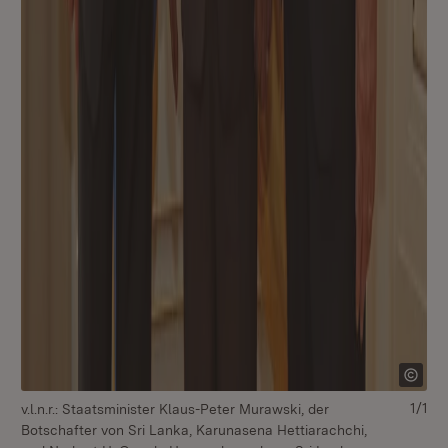
1/1
v.l.n.r.: Staatsminister Klaus-Peter Murawski, der
Botschafter von Sri Lanka, Karunasena Hettiarachchi,