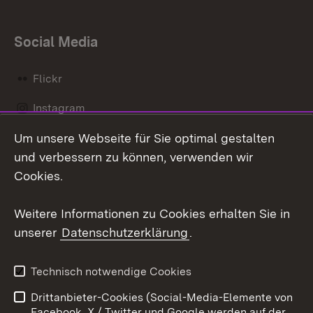
Social Media
Flickr
Instagram
Um unsere Webseite für Sie optimal gestalten
Social Wall
und verbessern zu können, verwenden wir
X / Twitter
Cookies.
Youtube
Weitere Informationen zu Cookies erhalten Sie in
unserer
Datenschutzerklärung
.
Zum 
Kontakt
Datenschutz
Technisch notwendige Cookies
Barrierefreiheit
Benutzungshinweise
Drittanbieter-Cookies (Social-Media-Elemente von
Impressum
Cookies
Facebook, X / Twitter und Google werden auf der