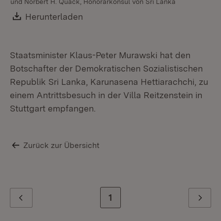
und Norbert H. Quack, Honorarkonsul von Sri Lanka
Download:
Herunterladen
(Öffnet in neuem Fenster)
Staatsminister Klaus-Peter Murawski hat den
Botschafter der Demokratischen Sozialistischen
Republik Sri Lanka, Karunasena Hettiarachchi, zu
einem Antrittsbesuch in der Villa Reitzenstein in
Stuttgart empfangen.
Zurück zur Übersicht
Zur letzten Seite
1
Zurück
Weiter