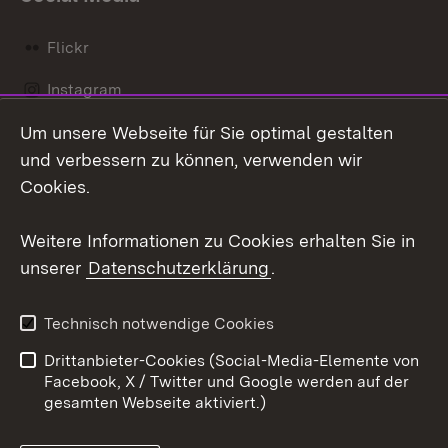
Flickr
Instagram
Um unsere Webseite für Sie optimal gestalten
Social Wall
und verbessern zu können, verwenden wir
X / Twitter
Cookies.
Youtube
Weitere Informationen zu Cookies erhalten Sie in
unserer
Datenschutzerklärung
.
Zum 
Kontakt
Datenschutz
Technisch notwendige Cookies
Barrierefreiheit
Benutzungshinweise
Drittanbieter-Cookies (Social-Media-Elemente von
Impressum
Cookies
Facebook, X / Twitter und Google werden auf der
gesamten Webseite aktiviert.)