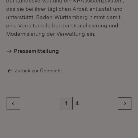
der Landesverwaltung ein KI-Assistenzsystem,
das sie bei ihrer täglichen Arbeit entlastet und
unterstützt. Baden-Württemberg nimmt damit
eine Vorreiterrolle bei der Digitalisierung und
Modernisierung der Verwaltung ein.
Pressemitteilung
Zurück zur Übersicht
Zur Seite
1
Zur letzten Seite
4
Zurück
Weiter