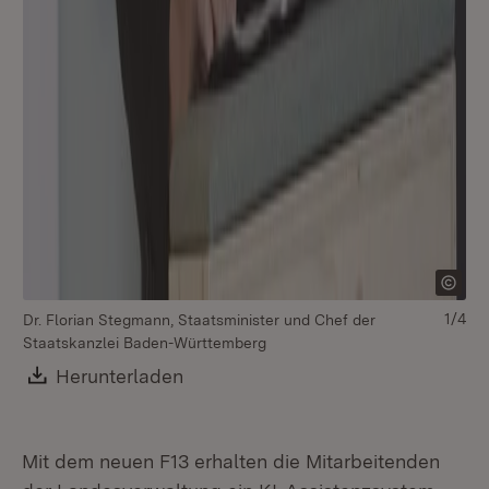
1/4
Dr. Florian Stegmann, Staatsminister und Chef der
Staatskanzlei Baden-Württemberg
Th
Download:
Herunterladen
(Öffnet in neuem Fenster)
Mi
Mit dem neuen F13 erhalten die Mitarbeitenden